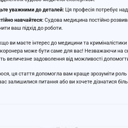
ьте уважними до деталей:
Ця професія потребує надз
тійно навчайтеся:
Судова медицина постійно розвива
нити ваш підхід до роботи.
кщо ви маєте інтерес до медицини та криміналістики і
 коронера може бути саме для вас! Незважаючи на скл
ть величезне задоволення від можливості допомогти
юся, ця стаття допомогла вам краще зрозуміти роль
вас залишилися питання або ви хочете дізнатися біл