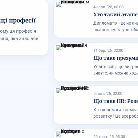
4 серп. '25, 03:00
Хто такий аташе
ці професії
Дипломатія - це не ли
нюанси, культурні обм
чому ця професія
ина, яка знає все
11 бер. '26, 02:00
Що таке презумп
Уявіть собі, що ви гра
знаєте, чи можна ходи
5 лют. '26, 02:00
Що таке HR: Роз
Хто допомагає компан
розвитку? Це все робо
29 трав. '25, 03:00