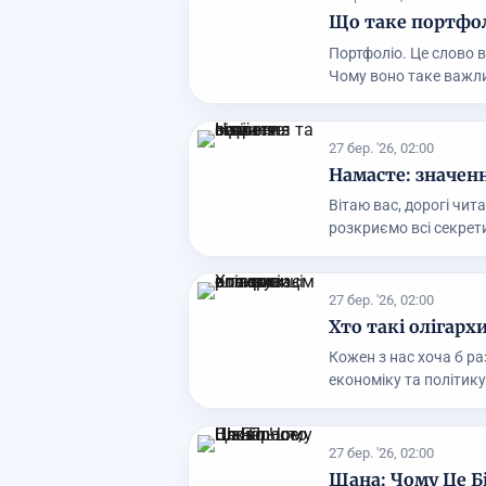
Що таке портфол
Портфоліо. Це слово в
Чому воно таке важли
27 бер. '26, 02:00
Намасте: значенн
Вітаю вас, дорогі чита
розкриємо всі секрети
27 бер. '26, 02:00
Хто такі олігарх
Кожен з нас хоча б раз
економіку та політику.
27 бер. '26, 02:00
Шана: Чому Це Б