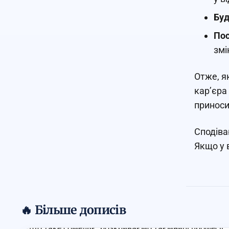
Буд
Пос
змі
Отже, я
кар’єра
приноси
Сподіва
Якщо у 
🔥 Більше дописів