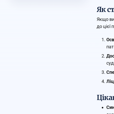
Як с
Якщо ви
до цієї 
Осв
пат
Дос
суд
Спе
Ліц
Ціка
Син