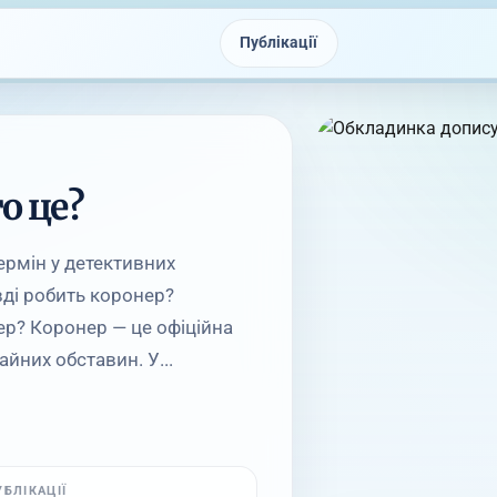
Публікації
о це?
ермін у детективних
вді робить коронер?
ер? Коронер — це офіційна
айних обставин. У...
УБЛІКАЦІЇ