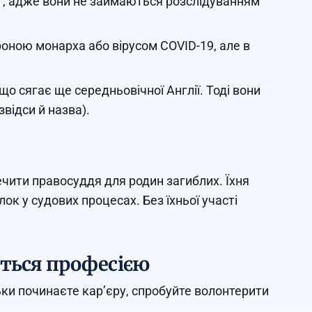
”, адже вони не займаються розслідуванням
роною монарха або вірусом COVID-19, але в
о сягає ще середньовічної Англії. Тоді вони
відси й назва).
чити правосуддя для родин загиблих. Їхня
к у судових процесах. Без їхньої участі
иться професією
ки починаєте кар’єру, спробуйте волонтерити