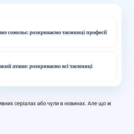
аке сомельє: розкриваємо таємниці професії
акий аташе: розкриваємо всі таємниці
вних серіалах або чули в новинах. Але що ж