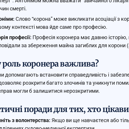
перт”. Антонімом можна вважати “звичайного лікаря
чин смерті.
німи:
Слово “корона” може викликати асоціації з ко
ому контексті мова йде саме про професію.
орія професії:
Професія коронера має давню історію, щ
повідали за збереження майна загиблих для корони (з
 роль коронера важлива?
и допомагають встановити справедливість і забезпе
дозволяє розкрити багато злочинів та уникнути помило
справ могли б залишитися нерозкритими.
тичні поради для тих, хто цікав
ніть з волонтерства:
Якщо ви ще навчаєтеся або тіль
ідділеннях судово-медичної експертизи.