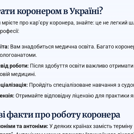
тати коронером в Україні?
 мрієте про кар’єру коронера, знайте: це не легкий 
професії:
іта:
Вам знадобиться медична освіта. Багато коронер
ологоанатоми.
від роботи:
Після здобуття освіти важливо отримати 
овій медицині.
ціалізація:
Пройдіть спеціалізоване навчання з судо
ензія:
Отримайте відповідну ліцензію для практики я
ві факти про роботу коронера
оніми та антоніми:
У деяких країнах замість термін