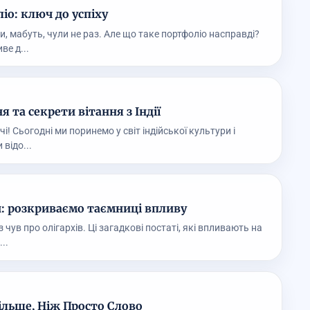
іо: ключ до успіху
и, мабуть, чули не раз. Але що таке портфоліо насправді?
ве д...
я та секрети вітання з Індії
чі! Сьогодні ми поринемо у світ індійської культури і
 відо...
и: розкриваємо таємниці впливу
 чув про олігархів. Ці загадкові постаті, які впливають на
..
ільше, Ніж Просто Слово