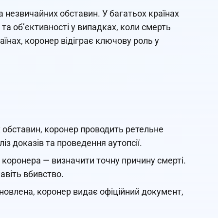
за незвичайних обставин. У багатьох країнах
а об’єктивності у випадках, коли смерть
країнах, коронер відіграє ключову роль у
х обставин, коронер проводить ретельне
із доказів та проведення аутопсії.
 коронера — визначити точну причину смерті.
авіть вбивство.
новлена, коронер видає офіційний документ,