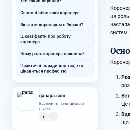
Хто такий коронер?
Коронер
Основні обов’язки коронера
ця роль
настала 
Як стати коронером в Україні?
системі
Цікаві факти про роботу
коронера
Осно
Чому роль коронера важлива?
Коронер
Практичні поради для тих, хто
цікавиться професією
Роз
роз
Вст
qanapa.com
Це 
Відпочинь, почитай щось
цікаве!
Вид
t
що 