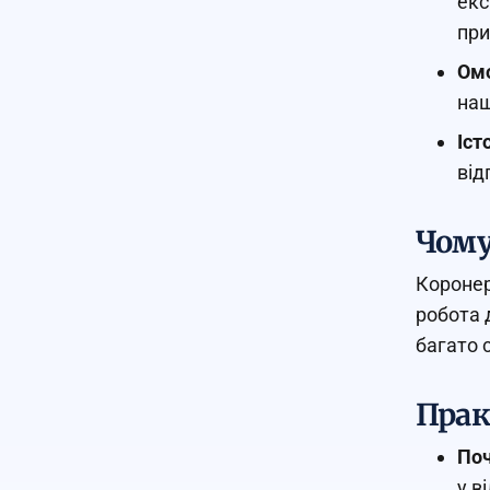
екс
при
Омо
наш
Іст
від
Чому
Коронер
робота 
багато 
Прак
Поч
у в