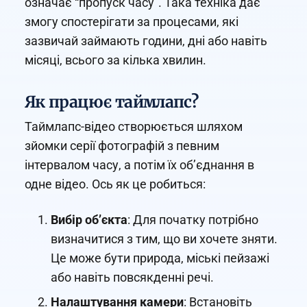
означає “пропуск часу”. Така техніка дає
змогу спостерігати за процесами, які
зазвичай займають години, дні або навіть
місяці, всього за кілька хвилин.
Як працює таймлапс?
Таймлапс-відео створюється шляхом
зйомки серії фотографій з певним
інтервалом часу, а потім їх об’єднання в
одне відео. Ось як це робиться:
Вибір об’єкта
: Для початку потрібно
визначитися з тим, що ви хочете зняти.
Це може бути природа, міські пейзажі
або навіть повсякденні речі.
Налаштування камери
: Встановіть