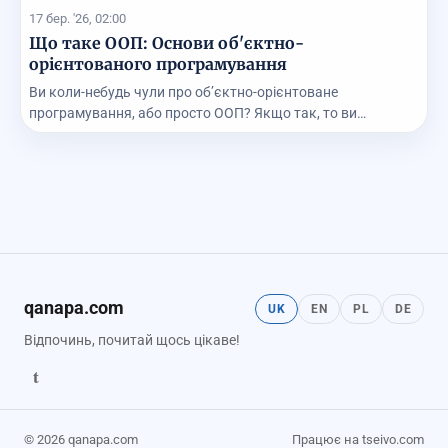
17 бер. '26, 02:00
Що таке ООП: Основи об'єктно-
орієнтованого програмування
Ви коли-небудь чули про об’єктно-орієнтоване
програмування, або просто ООП? Якщо так, то ви
напевно зн...
qanapa.com
UK
EN
PL
DE
Відпочинь, почитай щось цікаве!
t
© 2026 qanapa.com
Працює на tseivo.com