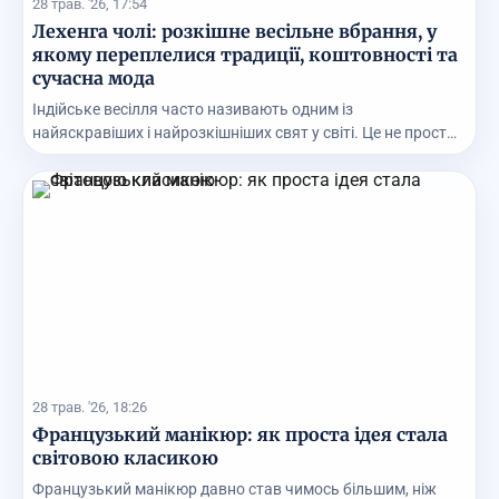
28 трав. '26, 17:54
Лехенга чолі: розкішне весільне вбрання, у
якому переплелися традиції, коштовності та
сучасна мода
Індійське весілля часто називають одним із
найяскравіших і найрозкішніших свят у світі. Це не просто
ц...
28 трав. '26, 18:26
Французький манікюр: як проста ідея стала
світовою класикою
Французький манікюр давно став чимось більшим, ніж