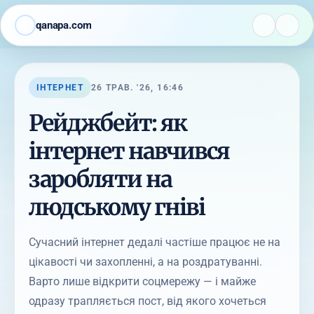
qanapa.com
ІНТЕРНЕТ
26 ТРАВ. '26, 16:46
Рейджбейт: як
інтернет навчився
заробляти на
людському гніві
Сучасний інтернет дедалі частіше працює не на
цікавості чи захопленні, а на роздратуванні.
Варто лише відкрити соцмережу — і майже
одразу трапляється пост, від якого хочеться