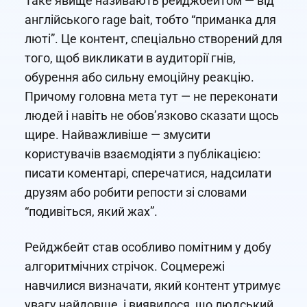
Таке явище називають рейджбейтом — від
англійського rage bait, тобто “приманка для
люті”. Це контент, спеціально створений для
того, щоб викликати в аудиторії гнів,
обурення або сильну емоційну реакцію.
Причому головна мета тут — не переконати
людей і навіть не обов’язково сказати щось
щире. Найважливіше — змусити
користувачів взаємодіяти з публікацією:
писати коментарі, сперечатися, надсилати
друзям або робити репости зі словами
“подивіться, який жах”.
Рейджбейт став особливо помітним у добу
алгоритмічних стрічок. Соцмережі
навчилися визначати, який контент утримує
увагу найдовше, і виявилося, що людський