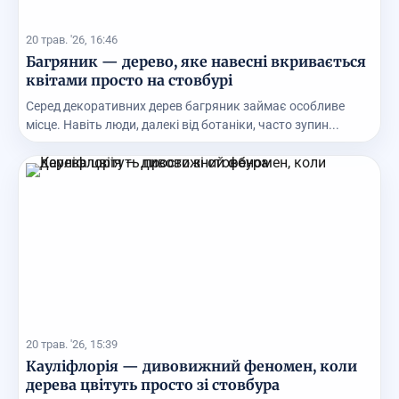
20 трав. '26, 16:46
Багряник — дерево, яке навесні вкривається
квітами просто на стовбурі
Серед декоративних дерев багряник займає особливе
місце. Навіть люди, далекі від ботаніки, часто зупин...
20 трав. '26, 15:39
Кауліфлорія — дивовижний феномен, коли
дерева цвітуть просто зі стовбура