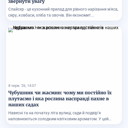
звернути увагу
Слайсер - це кухонний прилад для рівного нарізання м'яса,
сиру, ковбаси, хліба та овочів. Він економит...
8 черв. '26, 14:07
Чубушник чи жасмин: чому ми постійно їх
плутаємо і яка рослина насправді пахне в
наших садах
Навесні та на початку літа вулиці, сади й подвір’я
наповнюються солодким квітковим ароматом. У цей
час...