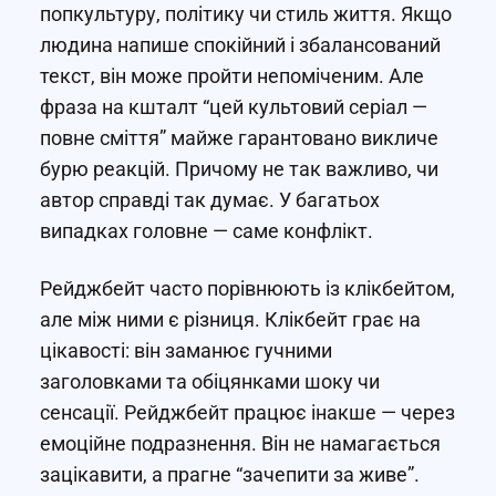
попкультуру, політику чи стиль життя. Якщо
людина напише спокійний і збалансований
текст, він може пройти непоміченим. Але
фраза на кшталт “цей культовий серіал —
повне сміття” майже гарантовано викличе
бурю реакцій. Причому не так важливо, чи
автор справді так думає. У багатьох
випадках головне — саме конфлікт.
Рейджбейт часто порівнюють із клікбейтом,
але між ними є різниця. Клікбейт грає на
цікавості: він заманює гучними
заголовками та обіцянками шоку чи
сенсації. Рейджбейт працює інакше — через
емоційне подразнення. Він не намагається
зацікавити, а прагне “зачепити за живе”.