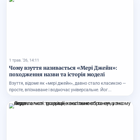
1 трав. '26, 14:11
Чому взуття називається «Мері Джейн»:
походження назви та історія моделі
Взуття, відоме як «мері джейн», давно стало класикою —
просте, впізнаване і водночас універсальне. Йог...