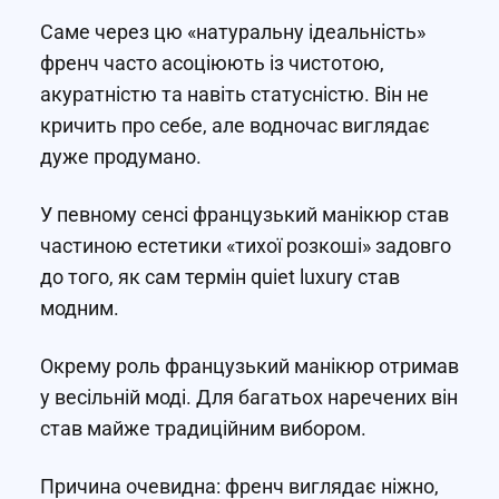
Саме через цю «натуральну ідеальність»
френч часто асоціюють із чистотою,
акуратністю та навіть статусністю. Він не
кричить про себе, але водночас виглядає
дуже продумано.
У певному сенсі французький манікюр став
частиною естетики «тихої розкоші» задовго
до того, як сам термін quiet luxury став
модним.
Окрему роль французький манікюр отримав
у весільній моді. Для багатьох наречених він
став майже традиційним вибором.
Причина очевидна: френч виглядає ніжно,