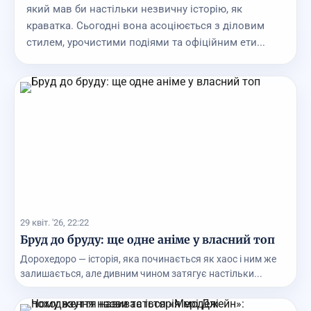
який мав би настільки незвичну історію, як
краватка. Сьогодні вона асоціюється з діловим
стилем, урочистими подіями та офіційним ети...
29 квіт. '26, 22:22
Бруд до бруду: ще одне аніме у власний топ
Дорохедоро — історія, яка починається як хаос і ним же
залишається, але дивним чином затягує настільки...