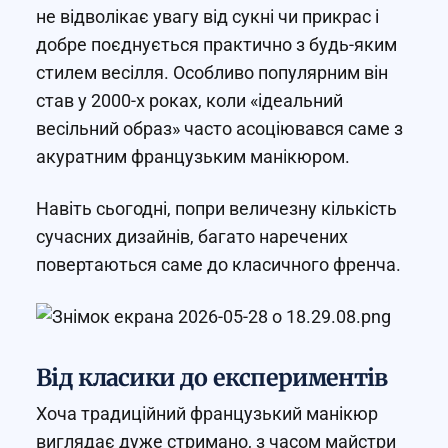
не відволікає увагу від сукні чи прикрас і
добре поєднується практично з будь-яким
стилем весілля. Особливо популярним він
став у 2000-х роках, коли «ідеальний
весільний образ» часто асоціювався саме з
акуратним французьким манікюром.
Навіть сьогодні, попри величезну кількість
сучасних дизайнів, багато наречених
повертаються саме до класичного френча.
Від класики до експериментів
Хоча традиційний французький манікюр
виглядає дуже стримано, з часом майстри