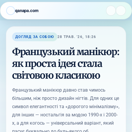
qanapa.com
ДОГЛЯД ЗА СОБОЮ
28 ТРАВ. '26, 18:26
Французький манікюр:
як проста ідея стала
світовою класикою
Французький манікюр давно став чимось
більшим, ніж просто дизайн нігтів. Для одних це
символ елегантності та «дорогого мінімалізму»,
для інших — ностальгія за модою 1990-х і 2000-
х, а для когось — універсальний варіант, який
пасує буквально до будь-якого об...