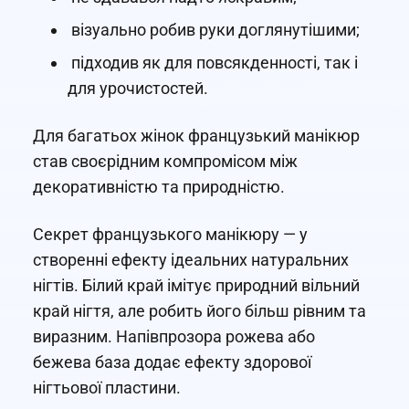
візуально робив руки доглянутішими;
підходив як для повсякденності, так і
для урочистостей.
Для багатьох жінок французький манікюр
став своєрідним компромісом між
декоративністю та природністю.
Секрет французького манікюру — у
створенні ефекту ідеальних натуральних
нігтів. Білий край імітує природний вільний
край нігтя, але робить його більш рівним та
виразним. Напівпрозора рожева або
бежева база додає ефекту здорової
нігтьової пластини.