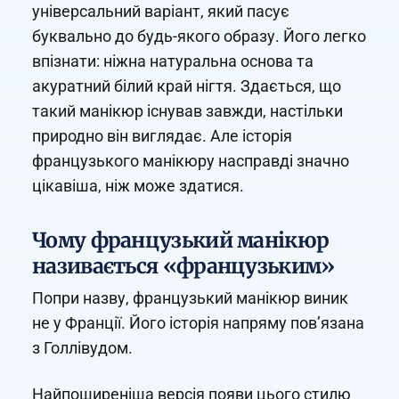
універсальний варіант, який пасує
буквально до будь-якого образу. Його легко
впізнати: ніжна натуральна основа та
акуратний білий край нігтя. Здається, що
такий манікюр існував завжди, настільки
природно він виглядає. Але історія
французького манікюру насправді значно
цікавіша, ніж може здатися.
Чому французький манікюр
називається «французьким»
Попри назву, французький манікюр виник
не у Франції. Його історія напряму пов’язана
з Голлівудом.
Найпоширеніша версія появи цього стилю