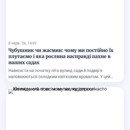
8 черв. '26, 14:07
Чубушник чи жасмин: чому ми постійно їх
плутаємо і яка рослина насправді пахне в
наших садах
Навесні та на початку літа вулиці, сади й подвір’я
наповнюються солодким квітковим ароматом. У цей
час...