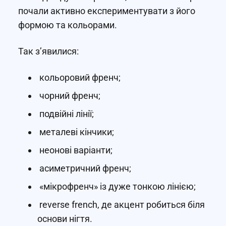
почали активно експериментувати з його
формою та кольорами.
Так з’явилися:
кольоровий френч;
чорний френч;
подвійні лінії;
металеві кінчики;
неонові варіанти;
асиметричний френч;
«мікрофренч» із дуже тонкою лінією;
reverse french, де акцент робиться біля
основи нігтя.