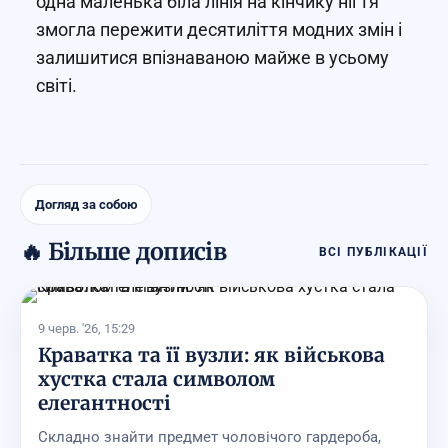
одна маленька біла лінія на кінчику нігтя
змогла пережити десятиліття модних змін і
залишитися впізнаваною майже в усьому
світі.
Догляд за собою
🔥 Більше дописів
ВСІ ПУБЛІКАЦІЇ
9 черв. '26, 15:29
Краватка та її вузли: як військова
хустка стала символом
елегантності
Складно знайти предмет чоловічого гардероба,