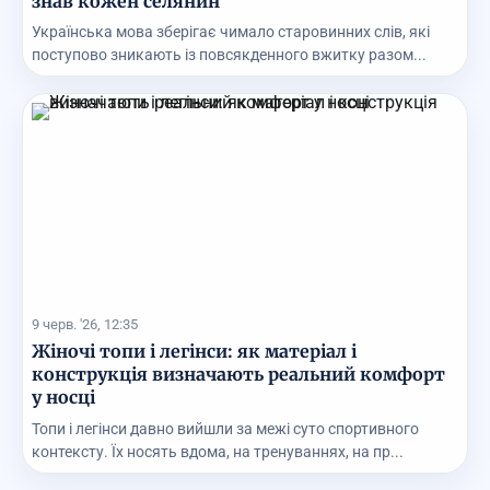
знав кожен селянин
Українська мова зберігає чимало старовинних слів, які
поступово зникають із повсякденного вжитку разом...
9 черв. '26, 12:35
Жіночі топи і легінси: як матеріал і
конструкція визначають реальний комфорт
у носці
Топи і легінси давно вийшли за межі суто спортивного
контексту. Їх носять вдома, на тренуваннях, на пр...