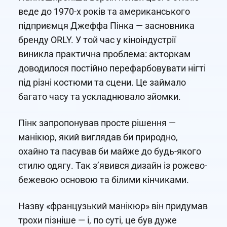
веде до 1970-х років та американського
підприємця Джеффа Пінка — засновника
бренду ORLY. У той час у кіноіндустрії
виникла практична проблема: акторкам
доводилося постійно перефарбовувати нігті
під різні костюми та сцени. Це займало
багато часу та ускладнювало зйомки.
Пінк запропонував просте рішення —
манікюр, який виглядав би природно,
охайно та пасував би майже до будь-якого
стилю одягу. Так з’явився дизайн із рожево-
бежевою основою та білими кінчиками.
Назву «французький манікюр» він придумав
трохи пізніше — і, по суті, це був дуже