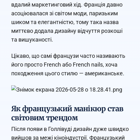
вдалий маркетинговий хід. Франція давно
асоціювалася зі світом моди, паризьким
шиком та елегантністю, тому така назва
миттєво додала дизайну відчуття розкоші
та вишуканості.
Цікаво, що самі французи часто називають
його просто French або French nails, хоча
походження цього стилю — американське.
Як французький манікюр став
світовим трендом
Після появи в Голлівуді дизайн дуже швидко
вийшов за межі кіноіндустрії. Французький