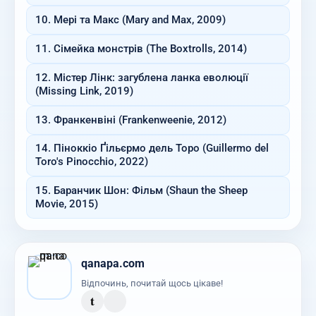
10. Мері та Макс (Mary and Max, 2009)
11. Сімейка монстрів (The Boxtrolls, 2014)
12. Містер Лінк: загублена ланка еволюції
(Missing Link, 2019)
13. Франкенвіні (Frankenweenie, 2012)
14. Піноккіо Ґільєрмо дель Торо (Guillermo del
Toro's Pinocchio, 2022)
15. Баранчик Шон: Фільм (Shaun the Sheep
Movie, 2015)
qanapa.com
Відпочинь, почитай щось цікаве!
t