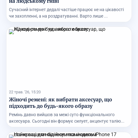
на людському гніві
Сучасний інтернет дедалі частіше працює не на цікавості
чи захопленні, а на роздратуванні. Варто лише ...
22 трав. '26, 15:20
Жіночі ремені: як вибрати аксесуар, що
підходить до будь-якого образу
Ремінь давно вийшов за межі суто функціонального
аксесуара. Сьогодні він формує силует, акцентує талію...