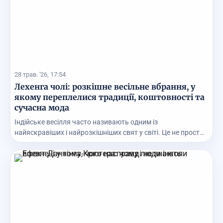
28 трав. '26, 17:54
Лехенга чолі: розкішне весільне вбрання, у
якому переплелися традиції, коштовності та
сучасна мода
Індійське весілля часто називають одним із
найяскравіших і найрозкішніших свят у світі. Це не просто
ц...