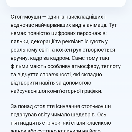
Стоп-моушн — один із найскладніших і
водночас найчарівніших видів анімації. Тут
немає повністю цифрових персонажів:
ляльки, декорації та реквізит існують у
реальному світі, а кожен рух створюється
вручну, кадр за кадром. Саме тому такі
фільми мають особливу атмосферу, теплоту
та відчуття справжності, які складно
відтворити навіть за допомогою
найсучаснішої комп’ютерної графіки.
За понад століття існування стоп-моушн
подарував світу чимало шедеврів. Ось
п'ятнадцять стрічок, які стали класикою
жанру або суттєво вплинули на його