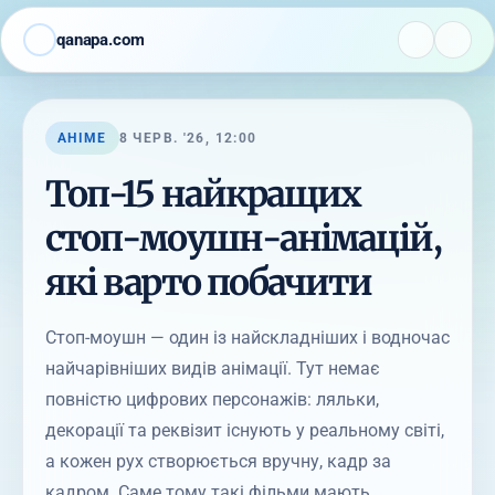
qanapa.com
АНІМЕ
8 ЧЕРВ. '26, 12:00
Топ-15 найкращих
стоп-моушн-анімацій,
які варто побачити
Стоп-моушн — один із найскладніших і водночас
найчарівніших видів анімації. Тут немає
повністю цифрових персонажів: ляльки,
декорації та реквізит існують у реальному світі,
а кожен рух створюється вручну, кадр за
кадром. Саме тому такі фільми мають