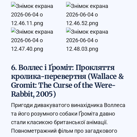
6. Воллес і Ґроміт: Прокляття
кролика-перевертня (Wallace &
Gromit: The Curse of the Were-
Rabbit, 2005)
Пригоди дивакуватого винахідника Воллеса
та його розумного собаки Ґроміта давно
стали класикою британської анімації.
Повнометражний фільм про загадкового