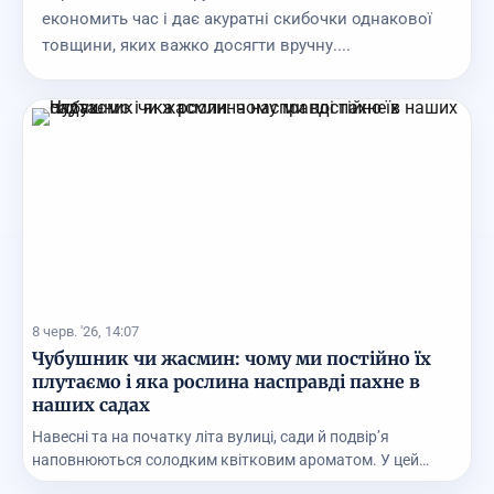
економить час і дає акуратні скибочки однакової
товщини, яких важко досягти вручну....
8 черв. '26, 14:07
Чубушник чи жасмин: чому ми постійно їх
плутаємо і яка рослина насправді пахне в
наших садах
Навесні та на початку літа вулиці, сади й подвір’я
наповнюються солодким квітковим ароматом. У цей
час...