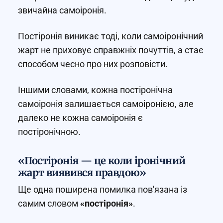
звичайна самоіронія.
Постіронія виникає тоді, коли самоіронічний
жарт не приховує справжніх почуттів, а стає
способом чесно про них розповісти.
Іншими словами, кожна постіронічна
самоіронія залишається самоіронією, але
далеко не кожна самоіронія є
постіронічною.
«Постіронія — це коли іронічний
жарт виявився правдою»
Ще одна поширена помилка пов'язана із
самим словом
«постіронія»
.