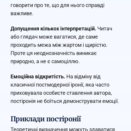
говорити про те, що для нього справді
важливе.
Допущення кількох інтерпретацій.
Читач
або глядач може вагатися, де саме
проходить межа між жартом і щирістю.
Проте ця неоднозначність виникає
природно, а не є самоціллю.
Емоційна відкритість.
На відміну від
класичної постмодерної іронії, яка часто
приховувала особисте ставлення автора,
постіронія не боїться демонструвати емоції.
Приклади постіронії
Теоретичні визначення можуть здаватися