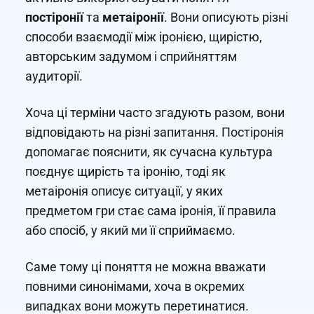
постіронії
та
метаіронії
. Вони описують різні
способи взаємодії між іронією, щирістю,
авторським задумом і сприйняттям
аудиторії.
Хоча ці терміни часто згадують разом, вони
відповідають на різні запитання. Постіронія
допомагає пояснити, як сучасна культура
поєднує щирість та іронію, тоді як
метаіронія описує ситуації, у яких
предметом гри стає сама іронія, її правила
або спосіб, у який ми її сприймаємо.
Саме тому ці поняття не можна вважати
повними синонімами, хоча в окремих
випадках вони можуть перетинатися.