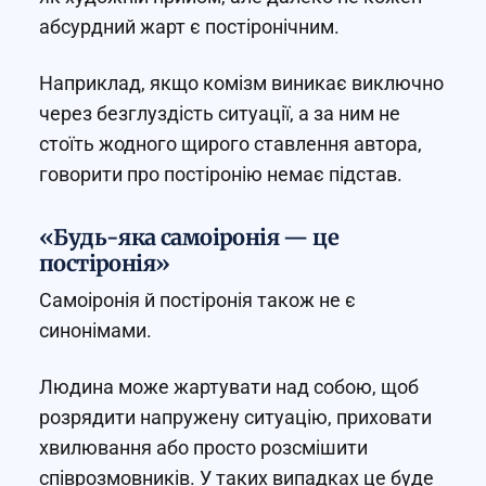
абсурдний жарт є постіронічним.
Наприклад, якщо комізм виникає виключно
через безглуздість ситуації, а за ним не
стоїть жодного щирого ставлення автора,
говорити про постіронію немає підстав.
«Будь-яка самоіронія — це
постіронія»
Самоіронія й постіронія також не є
синонімами.
Людина може жартувати над собою, щоб
розрядити напружену ситуацію, приховати
хвилювання або просто розсмішити
співрозмовників. У таких випадках це буде