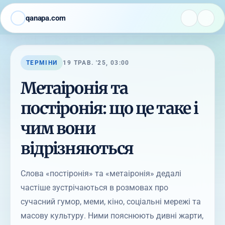
qanapa.com
ТЕРМІНИ
19 ТРАВ. '25, 03:00
Метаіронія та
постіронія: що це таке і
чим вони
відрізняються
Слова «постіронія» та «метаіронія» дедалі
частіше зустрічаються в розмовах про
сучасний гумор, меми, кіно, соціальні мережі та
масову культуру. Ними пояснюють дивні жарти,