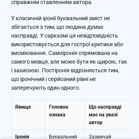
справжнім ставленням автора.
У класичній іронії буквальний зміст не
збігається з тим, що людина думає
насправді. У сарказмі ця невідповідність
використовується для гострої критики або
висміювання. Самоіронія спрямована на
самого мовця, але може бути як щирою, так
і захисною. Постіронія відрізняється тим,
що іронічний і серйозний рівні не
заперечують один одного.
Явище
Головна
Що насправді
Пр
ознака
має на увазі
автор
Іронія
Буквальний
Зазвичай
«Ч