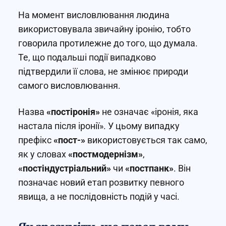
На момент висловлювання людина
використовувала звичайну іронію, тобто
говорила протилежне до того, що думала.
Те, що подальші події випадково
підтвердили її слова, не змінює природи
самого висловлювання.
Назва
«постіронія»
не означає «іронія, яка
настала після іронії». У цьому випадку
префікс
«пост-»
використовується так само,
як у словах
«постмодернізм»
,
«постіндустріальний»
чи
«постпанк»
. Він
позначає новий етап розвитку певного
явища, а не послідовність подій у часі.