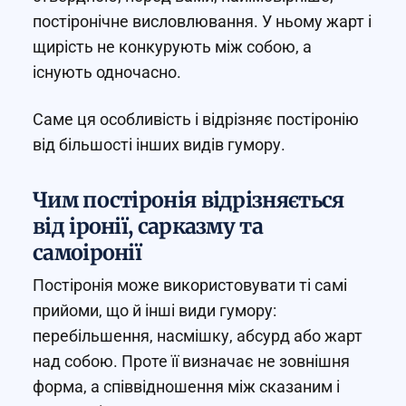
постіронічне висловлювання. У ньому жарт і
щирість не конкурують між собою, а
існують одночасно.
Саме ця особливість і відрізняє постіронію
від більшості інших видів гумору.
Чим постіронія відрізняється
від іронії, сарказму та
самоіронії
Постіронія може використовувати ті самі
прийоми, що й інші види гумору:
перебільшення, насмішку, абсурд або жарт
над собою. Проте її визначає не зовнішня
форма, а співвідношення між сказаним і