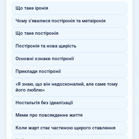
Що таке іронія
Чому з'явилися постіронія та метаіронія
Що таке постіронія
Постіронія та нова щирість
Основні ознаки постіронії
Приклади постіронії
«Я знаю, що він недосконалий, але саме тому
його люблю»
Ностальгія без ідеалізації
Меми про повсякденне життя
Коли жарт стає частиною щирого ставлення