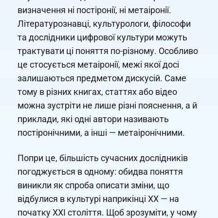
визначення ні постіронії, ні метаіронії.
Літературознавці, культурологи, філософи
та дослідники цифрової культури можуть
трактувати ці поняття по-різному. Особливо
це стосується метаіронії, межі якої досі
залишаються предметом дискусій. Саме
тому в різних книгах, статтях або відео
можна зустріти не лише різні пояснення, а й
приклади, які одні автори називають
постіронічними, а інші — метаіронічними.
Попри це, більшість сучасних дослідників
погоджується в одному: обидва поняття
виникли як спроба описати зміни, що
відбулися в культурі наприкінці XX — на
початку XXI століття. Щоб зрозуміти, у чому