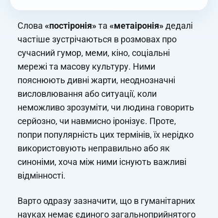
Слова
«постіронія»
та
«метаіронія»
дедалі
частіше зустрічаються в розмовах про
сучасний гумор, меми, кіно, соціальні
мережі та масову культуру. Ними
пояснюють дивні жарти, неоднозначні
висловлювання або ситуації, коли
неможливо зрозуміти, чи людина говорить
серйозно, чи навмисно іронізує. Проте,
попри популярність цих термінів, їх нерідко
використовують неправильно або як
синоніми, хоча між ними існують важливі
відмінності.
Варто одразу зазначити, що в гуманітарних
науках немає єдиного загальноприйнятого