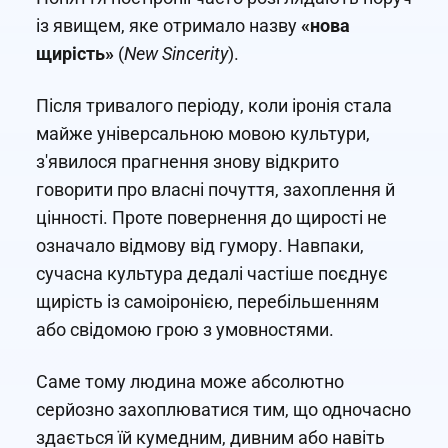
із явищем, яке отримало назву
«нова
щирість»
(
New Sincerity
).
Після тривалого періоду, коли іронія стала
майже універсальною мовою культури,
з'явилося прагнення знову відкрито
говорити про власні почуття, захоплення й
цінності. Проте повернення до щирості не
означало відмову від гумору. Навпаки,
сучасна культура дедалі частіше поєднує
щирість із самоіронією, перебільшенням
або свідомою грою з умовностями.
Саме тому людина може абсолютно
серйозно захоплюватися тим, що одночасно
здається їй кумедним, дивним або навіть