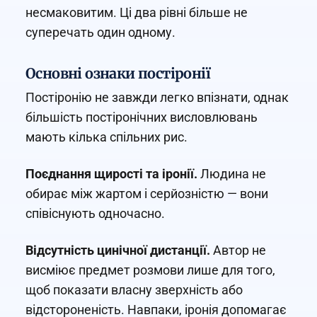
несмаковитим. Ці два рівні більше не
суперечать один одному.
Основні ознаки постіронії
Постіронію не завжди легко впізнати, однак
більшість постіронічних висловлювань
мають кілька спільних рис.
Поєднання щирості та іронії.
Людина не
обирає між жартом і серйозністю — вони
співіснують одночасно.
Відсутність цинічної дистанції.
Автор не
висміює предмет розмови лише для того,
щоб показати власну зверхність або
відстороненість. Навпаки, іронія допомагає