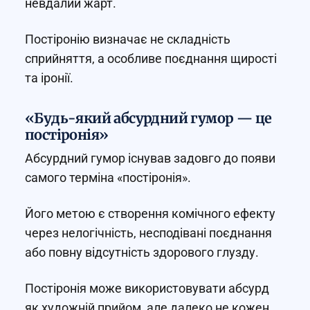
невдалий жарт.
Постіронію визначає не складність
сприйняття, а особливе поєднання щирості
та іронії.
«Будь-який абсурдний гумор — це
постіронія»
Абсурдний гумор існував задовго до появи
самого терміна «постіронія».
Його метою є створення комічного ефекту
через нелогічність, несподівані поєднання
або повну відсутність здорового глузду.
Постіронія може використовувати абсурд
як художній прийом, але далеко не кожен