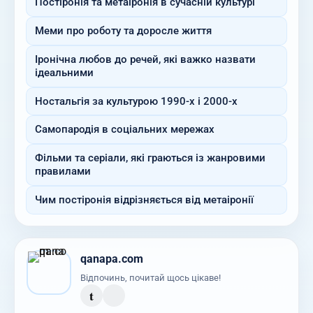
Постіронія та метаіронія в сучасній культурі
Меми про роботу та доросле життя
Іронічна любов до речей, які важко назвати
ідеальними
Ностальгія за культурою 1990-х і 2000-х
Самопародія в соціальних мережах
Фільми та серіали, які граються із жанровими
правилами
Чим постіронія відрізняється від метаіронії
qanapa.com
Відпочинь, почитай щось цікаве!
t