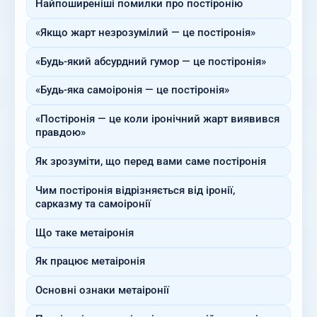
Найпоширеніші помилки про постіронію
«Якщо жарт незрозумілий — це постіронія»
«Будь-який абсурдний гумор — це постіронія»
«Будь-яка самоіронія — це постіронія»
«Постіронія — це коли іронічний жарт виявився
правдою»
Як зрозуміти, що перед вами саме постіронія
Чим постіронія відрізняється від іронії,
сарказму та самоіронії
Що таке метаіронія
Як працює метаіронія
Основні ознаки метаіронії