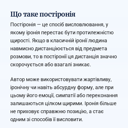
Що таке постіронія
Постіронія — це спосіб висловлювання, у
якому іронія перестає бути протилежністю
щирості. Якщо в класичній іронії людина
навмисно дистанціюється від предмета
розмови, то в постіронії ця дистанція значно
скорочується або взагалі зникає.
Автор може використовувати жартівливу,
іронічну чи навіть абсурдну форму, але при
цьому його емоції, симпатії або переконання
залишаються цілком щирими. Іронія більше
не приховує справжню позицію, а стає
одним зі способів її висловити.