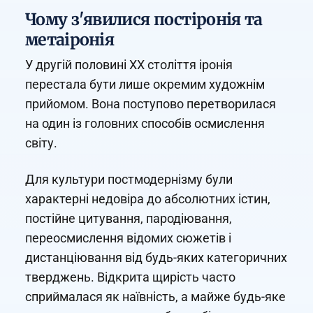
Чому з'явилися постіронія та
метаіронія
У другій половині XX століття іронія
перестала бути лише окремим художнім
прийомом. Вона поступово перетворилася
на один із головних способів осмислення
світу.
Для культури постмодернізму були
характерні недовіра до абсолютних істин,
постійне цитування, пародіювання,
переосмислення відомих сюжетів і
дистанціювання від будь-яких категоричних
тверджень. Відкрита щирість часто
сприймалася як наївність, а майже будь-яке