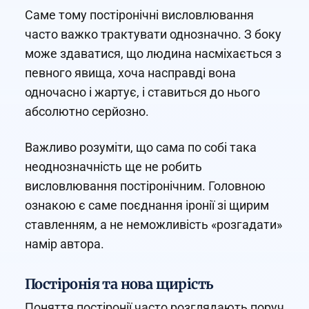
Саме тому постіронічні висловлювання
часто важко трактувати однозначно. З боку
може здаватися, що людина насміхається з
певного явища, хоча насправді вона
одночасно і жартує, і ставиться до нього
абсолютно серйозно.
Важливо розуміти, що сама по собі така
неоднозначність ще не робить
висловлювання постіронічним. Головною
ознакою є саме поєднання іронії зі щирим
ставленням, а не неможливість «розгадати»
намір автора.
Постіронія та нова щирість
Поняття постіронії часто розглядають поруч