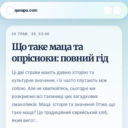
qanapa.com
20 ТРАВ. '25, 03:00
Що таке маца та
опрісноки: повний гід
Ці дві страви мають давню історію та
культурне значення, і їх часто плутають між
собою. Але не хвилюйтесь, сьогодні ми
розкриємо всі таємниці цих загадкових
смаколиків. Маца: історія та значення Отже, що
таке маца? Це традиційний єврейський хліб,
який вигот...