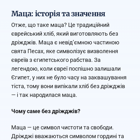
Маца: історія та значення
Отже, що таке маца? Це традиційний
єврейський хліб, який виготовляють без
дріжджів. Маца є невід’ємною частиною
свята Песах, яке символізує визволення
євреїв з єгипетського рабства. За
легендою, коли євреї поспішно залишали
Єгипет, у них не було часу на заквашування
тіста, тому вони випікали хліб без дріжджів
— і так народилася маца.
Чому саме без дріжджів?
Маца — це символ чистоти та свободи.
Дріжджі вважаються символом гордині та