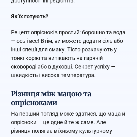
доступності інгредієнтів.
Як їх готують?
Рецепт опрісноків простий: борошно та вода
— ось і все! Втім, ви можете додати сіль або
інші спеції для смаку. Тісто розкачують у
тонкі коржі та випікають на гарячій
сковороді або в духовці. Секрет успіху —
швидкість і висока температура.
Різниця між мацою та
опрісноками
На перший погляд може здатися, що маца й
опрісноки — це одне й те ж саме. Але
різниця полягає в їхньому культурному