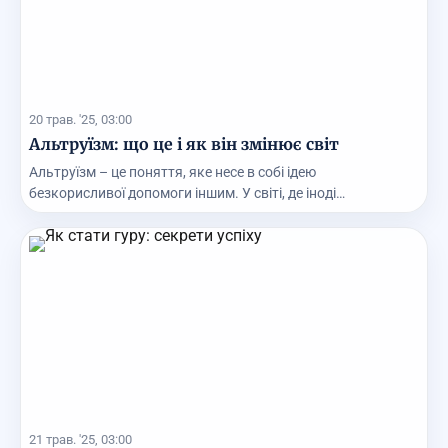
20 трав. '25, 03:00
Альтруїзм: що це і як він змінює світ
Альтруїзм – це поняття, яке несе в собі ідею
безкорисливої допомоги іншим. У світі, де іноді
здається,...
21 трав. '25, 03:00