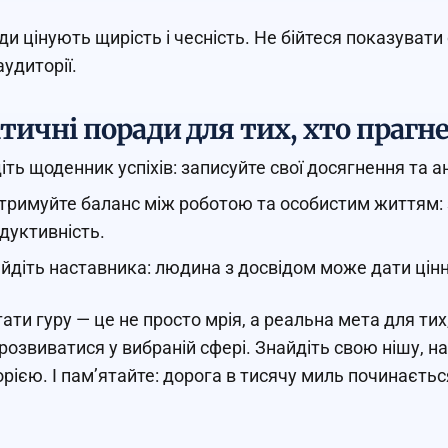
и цінують щирість і чесність. Не бійтеся показувати
аудиторії.
тичні поради для тих, хто прагне
іть щоденник успіхів: записуйте свої досягнення та а
тримуйте баланс між роботою та особистим життям:
дуктивність.
йдіть наставника: людина з досвідом може дати цінн
тати гуру — це не просто мрія, а реальна мета для т
 розвиватися у вибраній сфері. Знайдіть свою нішу, 
орією. І пам’ятайте: дорога в тисячу миль починаєтьс