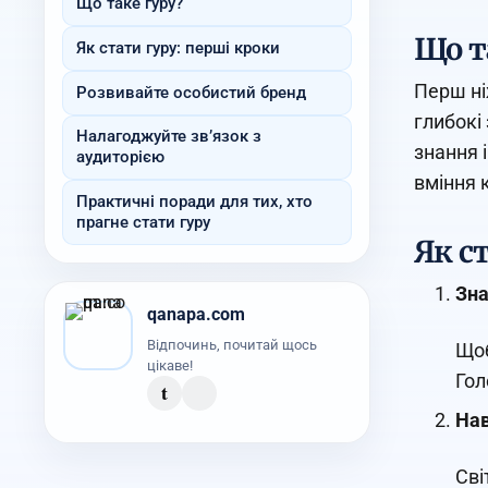
Що таке гуру?
Що т
Як стати гуру: перші кроки
Перш ні
Розвивайте особистий бренд
глибокі 
Налагоджуйте зв’язок з
знання 
аудиторією
вміння 
Практичні поради для тих, хто
прагне стати гуру
Як с
Зна
qanapa.com
Відпочинь, почитай щось
Щоб
цікаве!
Гол
t
Нав
Сві