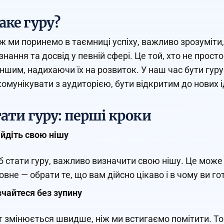
аке гуру?
ж ми поринемо в таємниці успіху, важливо зрозуміти,
знання та досвід у певній сфері. Це той, хто не прост
іншим, надихаючи їх на розвиток. У наш час бути гуру
комунікувати з аудиторією, бути відкритим до нових 
тати гуру: перші кроки
йдіть свою нішу
 стати гуру, важливо визначити свою нішу. Це може б
овне — обрати те, що вам дійсно цікаво і в чому ви го
чайтеся без зупину
т змінюється швидше, ніж ми встигаємо помітити. То