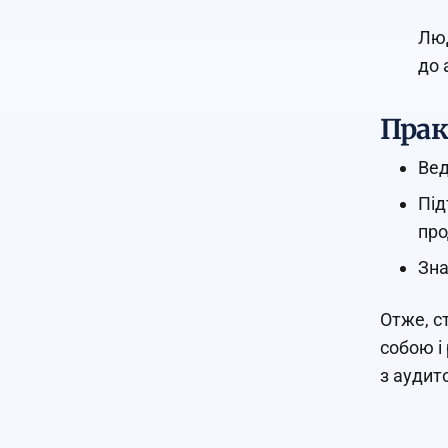
Люд
до 
Прак
Вед
Під
про
Зна
Отже, с
собою і
з аудит