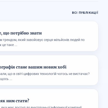
ВСІ ПУБЛІКАЦІЇ
е, що потрібно знати
м трендом, який завойовує серця мільйонів людей по
 це таке ...
ографія стане вашим новим хобі
али, що в світі цифрових технологій чогось не вистачає?
щось ...
і як ним стати?
 яка має доступ до внутрішньої інформації компанії,