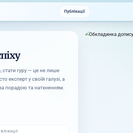
Публікації
спіху
, стати гуру — це не лише
то експерт у своїй галузі, а
 за порадою та натхненням.
УБЛІКАЦІЇ