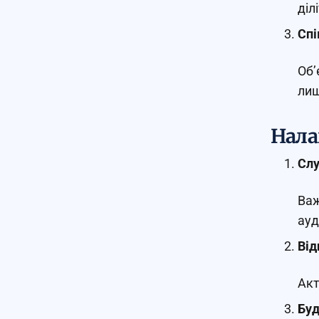
діл
Спі
Об’
лиш
Нала
Слу
Важ
ауд
Від
Акт
Буд