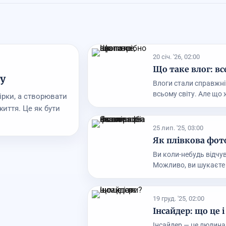
20 січ. '26, 02:00
Що таке влог: вс
у
Влоги стали справжні
всьому світу. Але що ж
ірки, а створювати
життя. Це як бути
25 лип. '25, 03:00
Як плівкова фот
Ви коли-небудь відчув
Можливо, ви шукаєте 
19 груд. '25, 02:00
Інсайдер: що це 
Інсайдер — це людина,