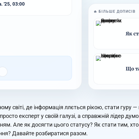
. '25, 03:00
🔥 БІЛЬШЕ ДОПИСІВ
Як ст
Що та
ному світі, де інформація ллється рікою, стати гуру —
 просто експерт у своїй галузі, а справжній лідер ду
ням. Але як досягти цього статусу? Як стати тим, хто 
ня? Давайте розбиратися разом.