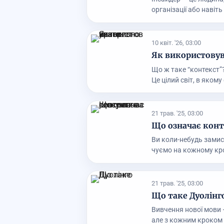
організації або навіть 
10 квіт. '26, 03:00
Як використовув
Що ж таке “контекст”?
Це цілий світ, в якому 
21 трав. '25, 03:00
Що означає конт
Ви коли-небудь замис
чуємо на кожному кроці
21 трав. '25, 03:00
Що таке Дуолінг
Вивчення нової мови 
але з кожним кроком с