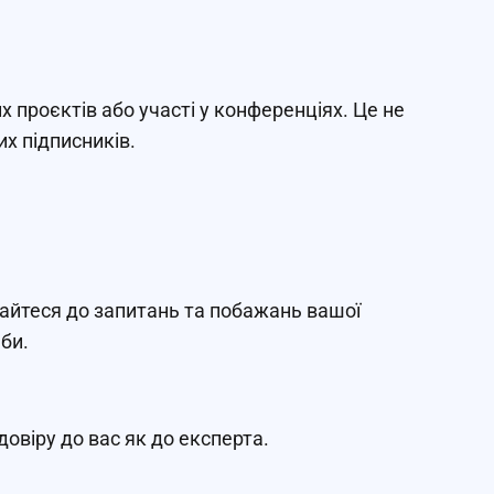
 проєктів або участі у конференціях. Це не
х підписників.
хайтеся до запитань та побажань вашої
би.
овіру до вас як до експерта.