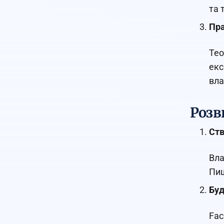
та 
Пра
Тео
екс
вла
Розв
Ств
Вла
Пиш
Буд
Fac