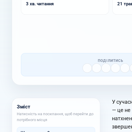
3 хв. читання
21 трав
ПОДІЛИТИСЬ
У сучас
Зміст
— це не
Натисність на посилання, щоб перейти до
натхнен
потрібного місця
звершен