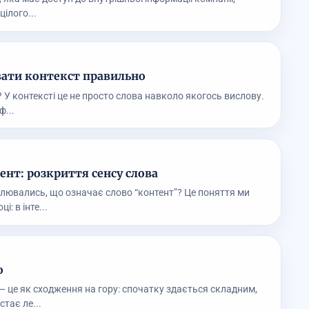
цілого...
ати контекст правильно
 У контексті це не просто слова навколо якогось вислову.
ф...
ент: розкриття сенсу слова
лювались, що означає слово “контент”? Це поняття ми
: в інте...
о
— це як сходження на гору: спочатку здається складним,
тає ле...