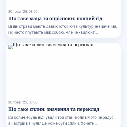
20 трав. '25, 03:00
Що таке маца та опрісноки: повний гід
Ці дві страви мають давню історію та культурне значення,
і їх часто плутають між собою. Але не хвилюйт...
20 трав. '25, 03:00
Що таке сплин: значення та переклад
Ви коли-небудь відчували той стан, коли нічого не радує,
а настрій на нулі? Це може бути сплин. Хочете...