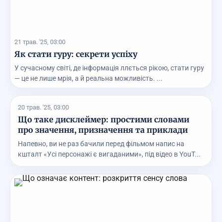
21 трав. '25, 03:00
Як стати гуру: секрети успіху
У сучасному світі, де інформація ллється рікою, стати гуру
— це не лише мрія, а й реальна можливість. ...
20 трав. '25, 03:00
Що таке дисклеймер: простими словами
про значення, призначення та приклади
Напевно, ви не раз бачили перед фільмом напис на
кшталт «Усі персонажі є вигаданими», під відео в YouT...