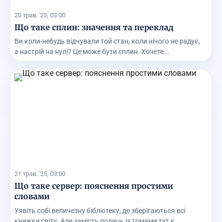
20 трав. '25, 03:00
Що таке сплин: значення та переклад
Ви коли-небудь відчували той стан, коли нічого не радує,
а настрій на нулі? Це може бути сплин. Хочете...
21 трав. '25, 03:00
Що таке сервер: пояснення простими
словами
Уявіть собі величезну бібліотеку, де зберігаються всі
книжки світу. Але замість полиць із томами тут к...