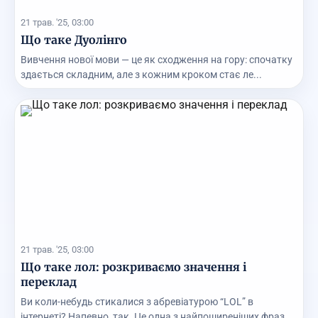
21 трав. '25, 03:00
Що таке Дуолінго
Вивчення нової мови — це як сходження на гору: спочатку
здається складним, але з кожним кроком стає ле...
21 трав. '25, 03:00
Що таке лол: розкриваємо значення і
переклад
Ви коли-небудь стикалися з абревіатурою “LOL” в
інтернеті? Напевно, так. Це одна з найпоширеніших фраз...