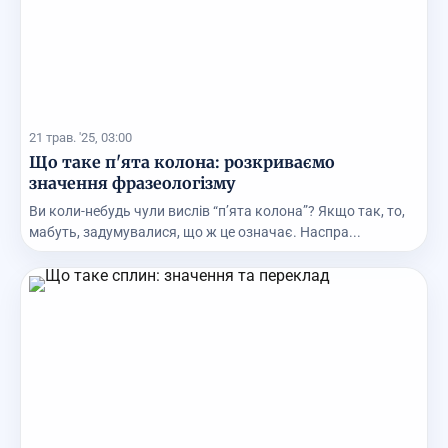
21 трав. '25, 03:00
Що таке п'ята колона: розкриваємо
значення фразеологізму
Ви коли-небудь чули вислів “п’ята колона”? Якщо так, то,
мабуть, задумувалися, що ж це означає. Наспра...