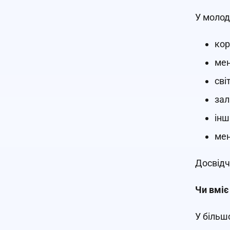
У молоди
кор
мен
сві
зал
інш
мен
Досвідч
Чи вміє
У більш