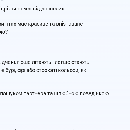
ідрізняються від дорослих.
й птах має красиве та впізнаване
ою?
дчені, гірше літають і легше стають
бурі, сірі або строкаті кольори, які
 з пошуком партнера та шлюбною поведінкою.