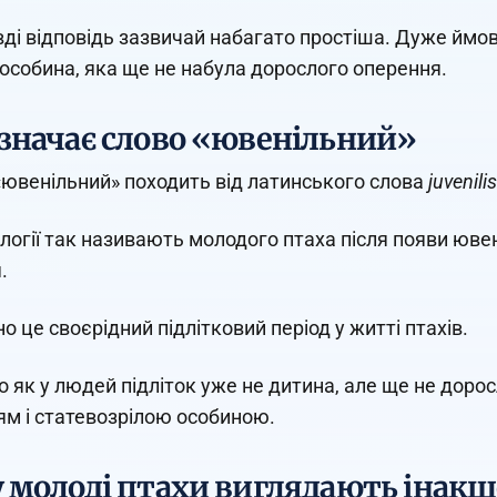
ді відповідь зазвичай набагато простіша. Дуже ймов
особина, яка ще не набула дорослого оперення.
значає слово «ювенільний»
«ювенільний» походить від латинського слова
juvenilis
ології так називають молодого птаха після появи юве
.
о це своєрідний підлітковий період у житті птахів.
о як у людей підліток уже не дитина, але ще не доро
м і статевозрілою особиною.
 молоді птахи виглядають інакш