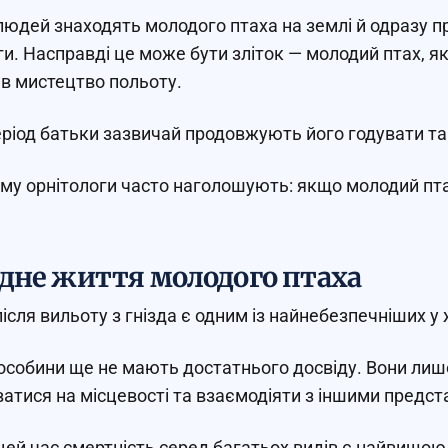
людей знаходять молодого птаха на землі й одразу пр
и. Насправді це може бути зліток — молодий птах, як
в мистецтво польоту.
еріод батьки зазвичай продовжують його годувати та
му орнітологи часто наголошують: якщо молодий птах
дне життя молодого птаха
після вильоту з гнізда є одним із найнебезпечніших у 
особини ще не мають достатнього досвіду. Вони лише
ватися на місцевості та взаємодіяти з іншими предс
цей час смертність серед багатьох видів є найвищою