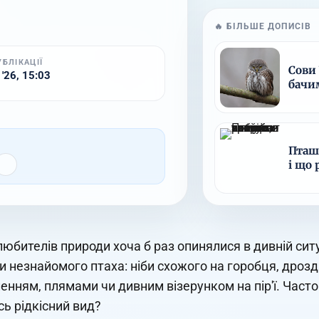
🔥 БІЛЬШЕ ДОПИСІВ
УБЛІКАЦІЇ
Сови 
 '26, 15:03
бачи
Пташ
і що
любителів природи хоча б раз опинялися в дивній ситуа
и незнайомого птаха: ніби схожого на горобця, дрозд
енням, плямами чи дивним візерунком на пір'ї. Част
сь рідкісний вид?