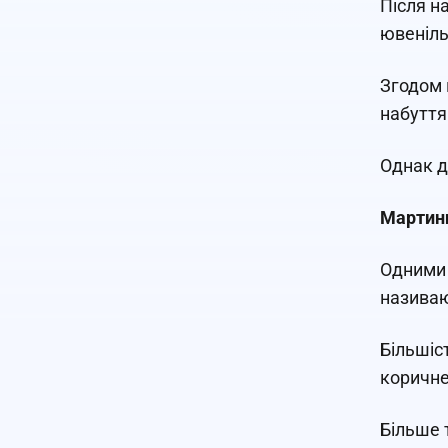
Після н
ювеніль
Згодом 
набуття
Однак д
Мартини
Одними 
назива
Більшіс
коричнев
Більше 