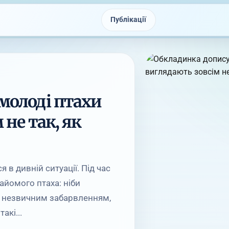
Публікації
молоді птахи
 не так, як
 в дивній ситуації. Під час
айомого птаха: ніби
 з незвичним забарвленням,
акі...