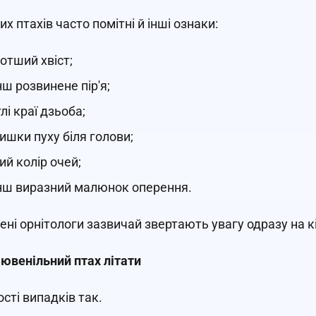
х птахів часто помітні й інші ознаки:
отший хвіст;
ш розвинене пір'я;
тлі краї дзьоба;
ишки пуху біля голови;
ий колір очей;
ш виразний малюнок оперення.
ені орнітологи зазвичай звертають увагу одразу на к
 ювенільний птах літати
ості випадків так.