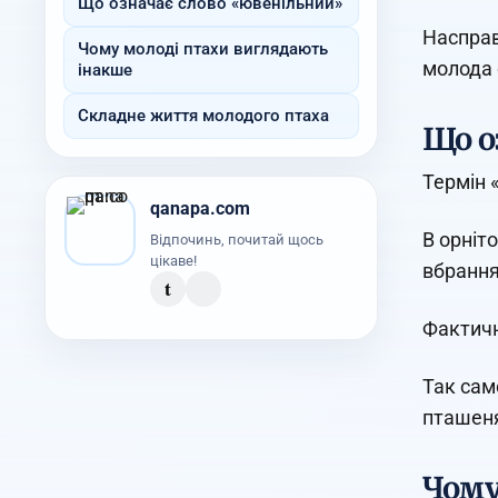
Що означає слово «ювенільний»
Насправ
Чому молоді птахи виглядають
молода 
інакше
Складне життя молодого птаха
Що о
Термін 
qanapa.com
В орніт
Відпочинь, почитай щось
цікаве!
вбрання
t
Фактичн
Так сам
пташеня
Чому