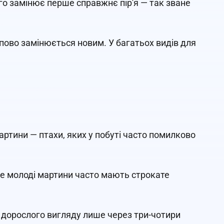
го замінює перше справжнє пір'я — так зване
упово замінюється новим. У багатьох видів для
ртини — птахи, яких у побуті часто помилково
ле молоді мартини часто мають строкате
ю дорослого вигляду лише через три-чотири