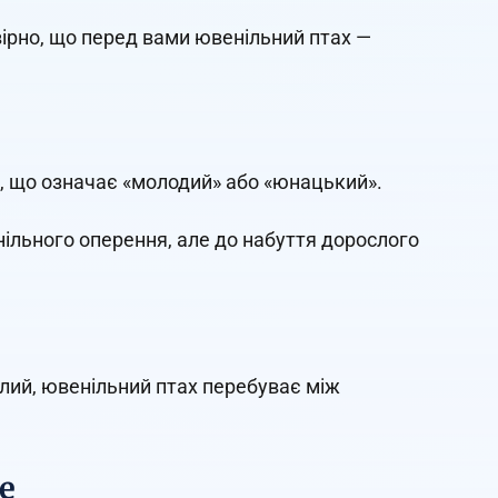
ірно, що перед вами ювенільний птах —
, що означає «молодий» або «юнацький».
нільного оперення, але до набуття дорослого
слий, ювенільний птах перебуває між
е