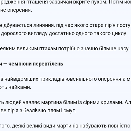
ародження пташеня зазвичай вкрите пухом. Потім йо
не оперення.
відбувається линяння, під час якого старе пір'я пост
 дорослого вигляду достатньо одного такого циклу.
еяким великим птахам потрібно значно більше часу.
 — чемпіони перевтілень
з найвідоміших прикладів ювенільного оперення є ма
ють чайками.
ть людей уявляє мартина білим із сірими крилами. А
е пір'я з безліччю плям і смуг.
того, деякі великі види мартинів набувають повніст