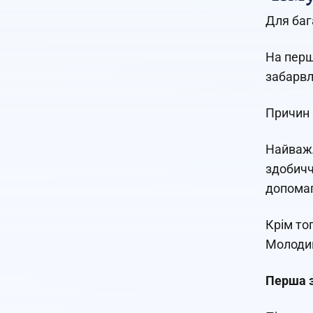
Для баг
На перш
забарвл
Причин 
Найважл
здобичч
допомаг
Крім то
Молодим
Перша з