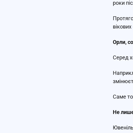
роки пі
Протяго
вікових
Орли, с
Серед х
Наприкл
змінюєт
Саме то
Не лише
Ювеніль