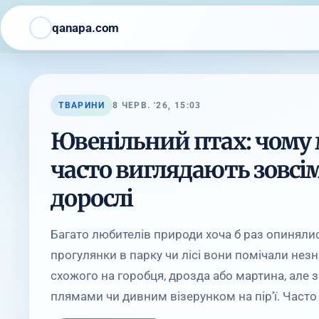
qanapa.com
ТВАРИНИ
8 ЧЕРВ. '26, 15:03
Ювенільний птах: чому 
часто виглядають зовсім
дорослі
Багато любителів природи хоча б раз опинялися
прогулянки в парку чи лісі вони помічали незн
схожого на горобця, дрозда або мартина, але
плямами чи дивним візерунком на пір'ї. Часто т