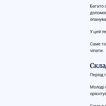
Багато 
допомог
опанува
У цей п
Саме то
чіпати.
Скла
Період 
Молоді 
орієнту
Саме в 