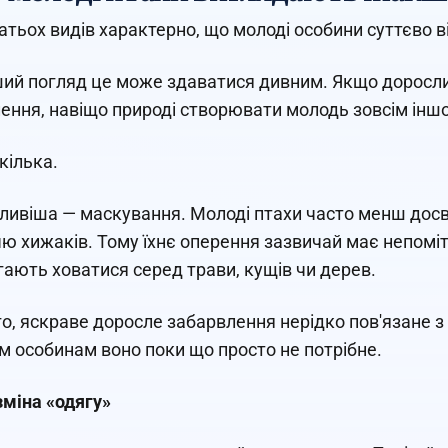
атьох видів характерно, що молоді особини суттєво в
ий погляд це може здаватися дивним. Якщо доросли
ення, навіщо природі створювати молодь зовсім інш
кілька.
ивіша — маскування. Молоді птахи часто менш досві
ю хижаків. Тому їхнє оперення зазвичай має непомітні 
ають ховатися серед трави, кущів чи дерев.
го, яскраве доросле забарвлення нерідко пов'язане
 особинам воно поки що просто не потрібне.
міна «одягу»