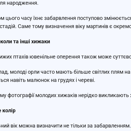
сля народження.
м цього часу їхнє забарвлення поступово змінюється
 стадій. Саме тому визначення віку мартинів є окрем
околи та інші хижаки
ижих птахів ювенільне оперення також може суттєво 
ад, молоді орли часто мають більше світлих плям на к
ься навіть малюнок на грудях і череві.
му фотографії молодих хижаків нерідко викликають ж
 колір
ний вік можна визначити не тільки за забарвленням.