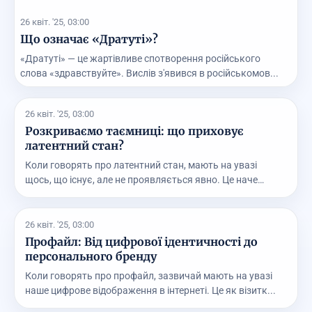
26 квіт. '25, 03:00
Що означає «Дратуті»?
«Дратуті» — це жартівливе спотворення російського
слова «здравствуйте». Вислів з'явився в російськомов...
26 квіт. '25, 03:00
Розкриваємо таємниці: що приховує
латентний стан?
Коли говорять про латентний стан, мають на увазі
щось, що існує, але не проявляється явно. Це наче
при...
26 квіт. '25, 03:00
Профайл: Від цифрової ідентичності до
персонального бренду
Коли говорять про профайл, зазвичай мають на увазі
наше цифрове відображення в інтернеті. Це як візитк...