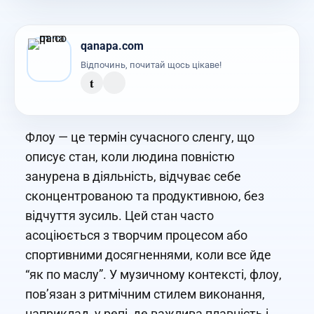
qanapa.com
Відпочинь, почитай щось цікаве!
t
Флоу — це термін сучасного сленгу, що
описує стан, коли людина повністю
занурена в діяльність, відчуває себе
сконцентрованою та продуктивною, без
відчуття зусиль. Цей стан часто
асоціюється з творчим процесом або
спортивними досягненнями, коли все йде
“як по маслу”. У музичному контексті, флоу,
пов’язан з ритмічним стилем виконання,
наприклад, у репі, де важлива плавність і