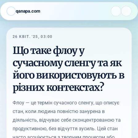
qanapa.com
26 КВІТ. '25, 03:00
Що таке флоу у
сучасному сленгу та як
його використовують в
різних контекстах?
Флоу — це термін сучасного сленгу, що описує
стан, коли людина повністю занурена в
діяльність, відчуває себе сконцентрованою та
продуктивною, без відчуття зусиль. Цей стан
часто асоціюється з творчим процесом або