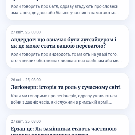
Коли говорять про батл, одразу згадують про словесні
змагання, де двоє або більше учасників намагаютьс...
27 квіт. '25, 03:00
Андердог: що означає бути аутсайдером і
як це може стати вашою перевагою?
Коли говорять про андердога, то мають на увазі того,
хто в певних обставинах вважається слабшим або ме...
26 квіт. '25, 03:00
Легіонери: історія та роль у сучасному світі
Коли ми говоримо про легіонерів, одразу уявляються
воїни з давніх часів, які служили в римській армії....
27 квіт. '25, 03:00
Ерзац це: Як замінники стають частиною