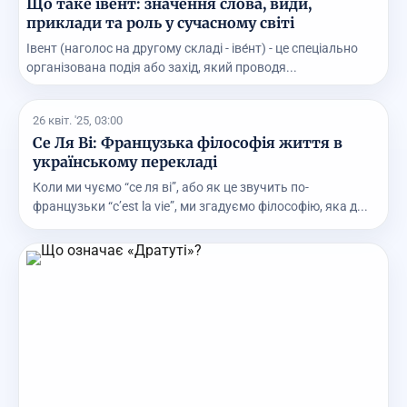
Що таке івент: значення слова, види,
приклади та роль у сучасному світі
Івент (наголос на другому складі - іве́нт) - це спеціально
організована подія або захід, який проводя...
26 квіт. '25, 03:00
Се Ля Ві: Французька філософія життя в
українському перекладі
Коли ми чуємо “се ля ві”, або як це звучить по-
французьки “c’est la vie”, ми згадуємо філософію, яка д...