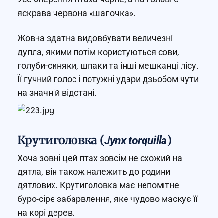
яскрава червона «шапочка».
Жовна здатна видовбувати величезні
дупла, якими потім користуються сови,
голуби-синяки, шпаки та інші мешканці лісу.
Її гучний голос і потужні удари дзьобом чути
на значній відстані.
Крутиголовка (
)
Jynx torquilla
Хоча зовні цей птах зовсім не схожий на
дятла, він також належить до родини
дятлових. Крутиголовка має непомітне
буро-сіре забарвлення, яке чудово маскує її
на корі дерев.