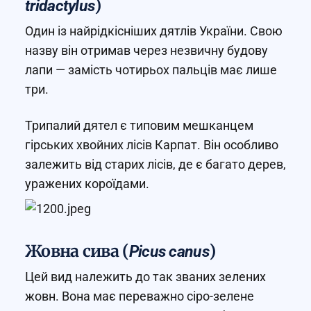
)
tridactylus
Один із найрідкісніших дятлів України. Свою
назву він отримав через незвичну будову
лапи — замість чотирьох пальців має лише
три.
Трипалий дятел є типовим мешканцем
гірських хвойних лісів Карпат. Він особливо
залежить від старих лісів, де є багато дерев,
уражених короїдами.
Жовна сива (
)
Picus canus
Цей вид належить до так званих зелених
жовн. Вона має переважно сіро-зелене