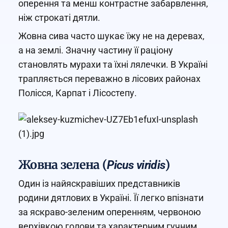
оперення та менш контрастне забарвлення,
ніж строкаті дятли.
Жовна сива часто шукає їжу не на деревах,
а на землі. Значну частину її раціону
становлять мурахи та їхні лялечки. В Україні
трапляється переважно в лісових районах
Полісся, Карпат і Лісостепу.
Жовна зелена (
)
Picus viridis
Один із найяскравіших представників
родини дятлових в Україні. Її легко впізнати
за яскраво-зеленим оперенням, червоною
верхівкою голови та характерним гучним