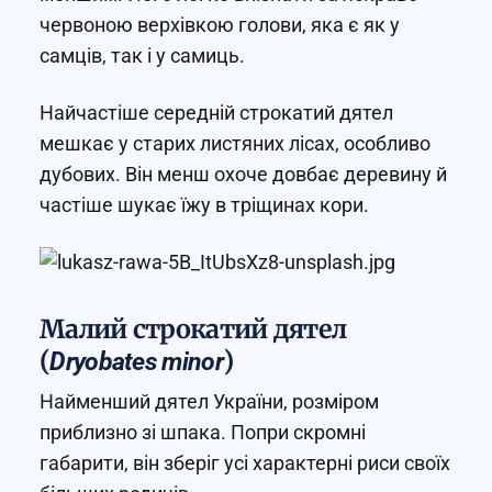
червоною верхівкою голови, яка є як у
самців, так і у самиць.
Найчастіше середній строкатий дятел
мешкає у старих листяних лісах, особливо
дубових. Він менш охоче довбає деревину й
частіше шукає їжу в тріщинах кори.
Малий строкатий дятел
(
)
Dryobates minor
Найменший дятел України, розміром
приблизно зі шпака. Попри скромні
габарити, він зберіг усі характерні риси своїх