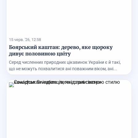
15 черв. '26, 12:58
Боярський каштан: дерево, яке щороку
дивує половиною цвіту
Серед численних природних цікавинок України є й такі,
що не можуть похвалитися ані поважним віком, ані...