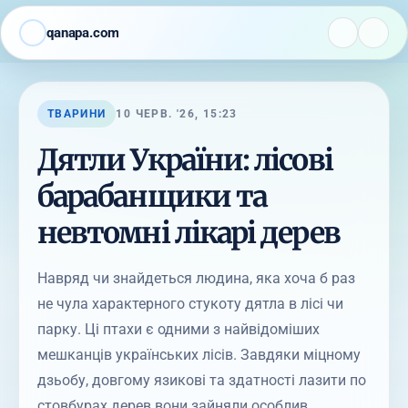
qanapa.com
ТВАРИНИ
10 ЧЕРВ. '26, 15:23
Дятли України: лісові
барабанщики та
невтомні лікарі дерев
Навряд чи знайдеться людина, яка хоча б раз
не чула характерного стукоту дятла в лісі чи
парку. Ці птахи є одними з найвідоміших
мешканців українських лісів. Завдяки міцному
дзьобу, довгому язикові та здатності лазити по
стовбурах дерев вони зайняли особлив...