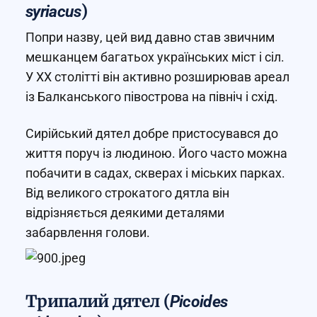
)
syriacus
Попри назву, цей вид давно став звичним
мешканцем багатьох українських міст і сіл.
У XX столітті він активно розширював ареал
із Балканського півострова на північ і схід.
Сирійський дятел добре пристосувався до
життя поруч із людиною. Його часто можна
побачити в садах, скверах і міських парках.
Від великого строкатого дятла він
відрізняється деякими деталями
забарвлення голови.
Трипалий дятел (
Picoides