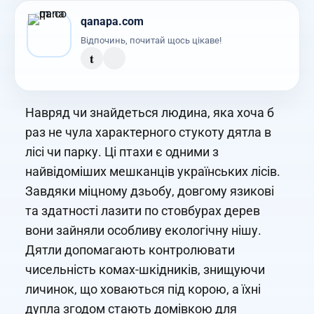
qanapa.com
Відпочинь, почитай щось цікаве!
t
Навряд чи знайдеться людина, яка хоча б
раз не чула характерного стукоту дятла в
лісі чи парку. Ці птахи є одними з
найвідоміших мешканців українських лісів.
Завдяки міцному дзьобу, довгому язикові
та здатності лазити по стовбурах дерев
вони зайняли особливу екологічну нішу.
Дятли допомагають контролювати
чисельність комах-шкідників, знищуючи
личинок, що ховаються під корою, а їхні
дупла згодом стають домівкою для