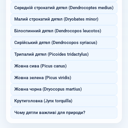
Середній строкатий дятел (Dendrocoptes medius)
Малий строкатий дятел (Dryobates minor)
Білоспинний дятел (Dendrocopos leucotos)
Сирійський дятел (Dendrocopos syriacus)
Трипалий дятел (Picoides tridactylus)
Жовна сива (Picus canus)
Жовна зелена (Picus viridis)
Жовна чорна (Dryocopus martius)
Крутиголовка (Jynx torquilla)
Чому дятли важливі для природи?