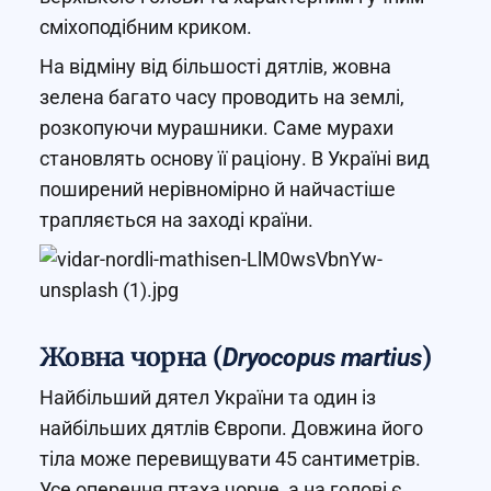
сміхоподібним криком.
На відміну від більшості дятлів, жовна
зелена багато часу проводить на землі,
розкопуючи мурашники. Саме мурахи
становлять основу її раціону. В Україні вид
поширений нерівномірно й найчастіше
трапляється на заході країни.
Жовна чорна (
)
Dryocopus martius
Найбільший дятел України та один із
найбільших дятлів Європи. Довжина його
тіла може перевищувати 45 сантиметрів.
Усе оперення птаха чорне, а на голові є