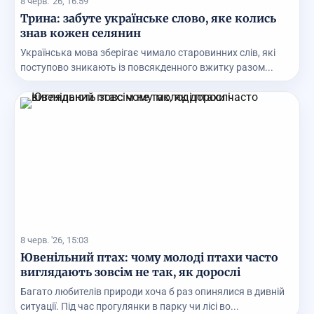
8 черв. '26, 16:59
Трина: забуте українське слово, яке колись
знав кожен селянин
Українська мова зберігає чимало старовинних слів, які
поступово зникають із повсякденного вжитку разом...
8 черв. '26, 15:03
Ювенільний птах: чому молоді птахи часто
виглядають зовсім не так, як дорослі
Багато любителів природи хоча б раз опинялися в дивній
ситуації. Під час прогулянки в парку чи лісі во...