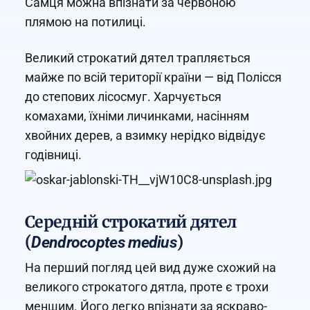
Самця можна впізнати за червоною
плямою на потилиці.
Великий строкатий дятел трапляється
майже по всій території країни — від Полісся
до степових лісосмуг. Харчується
комахами, їхніми личинками, насінням
хвойних дерев, а взимку нерідко відвідує
годівниці.
Середній строкатий дятел
(
)
Dendrocoptes medius
На перший погляд цей вид дуже схожий на
великого строкатого дятла, проте є трохи
меншим. Його легко впізнати за яскраво-