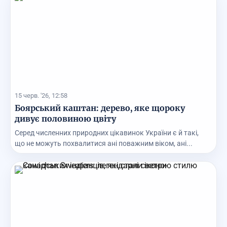
15 черв. '26, 12:58
Боярський каштан: дерево, яке щороку
дивує половиною цвіту
Серед численних природних цікавинок України є й такі,
що не можуть похвалитися ані поважним віком, ані...