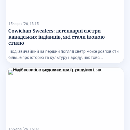
15 черв. '26, 13:15
Cowichan Sweaters: легендарні светри
канадських індіанців, які стали іконою
стилю
Іноді звичайний на перший погляд светр може розповісти
більше про історію та культуру народу, ніж товс...
16 черв. '26, 16:09