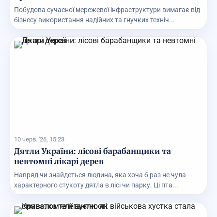
Побудова сучасної мережевої інфраструктури вимагає від
бізнесу використання надійних та гнучких техніч...
10 черв. '26, 15:23
Дятли України: лісові барабанщики та
невтомні лікарі дерев
Навряд чи знайдеться людина, яка хоча б раз не чула
характерного стукоту дятла в лісі чи парку. Ці пта...