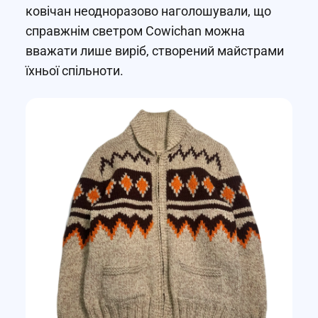
ковічан неодноразово наголошували, що
справжнім светром Cowichan можна
вважати лише виріб, створений майстрами
їхньої спільноти.