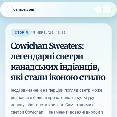
qanapa.com
ІСТОРІЯ
15 ЧЕРВ. '26, 13:15
Cowichan Sweaters:
легендарні светри
канадських індіанців,
які стали іконою стилю
Іноді звичайний на перший погляд светр може
розповісти більше про історію та культуру
народу, ніж товста книжка. Саме такими є
светри Cowichan — знамениті вовняні вироби з