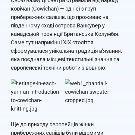
Свою назву ці светри отримали від народу
ковічан (Cowichan) — однієї з груп
прибережних салішів, що проживає на
південному сході острова Ванкувер у
канадській провінції Британська Колумбія.
Саме тут наприкінці XIX століття
сформувалася унікальна традиція в'язання,
яка поєднала місцеві текстильні знання та
європейські техніки роботи з вовною.
Ще до приходу європейців жінки
прибережних салішів були відомими