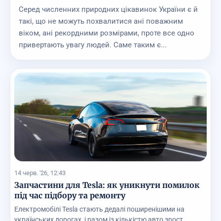
Серед численних природних цікавинок України є й
такі, що не можуть похвалитися ані поважним
віком, ані рекордними розмірами, проте все одно
привертають увагу людей. Саме таким є...
14 черв. '26, 12:43
Запчастини для Tesla: як уникнути помилок
під час підбору та ремонту
Електромобілі Tesla стають дедалі поширенішими на
українських дорогах, і разом із кількістю авто зрост...