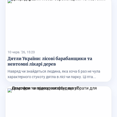
10 черв. '26, 15:23
Дятли України: лісові барабанщики та
невтомні лікарі дерев
Навряд чи знайдеться людина, яка хоча б раз не чула
характерного стукоту дятла в лісі чи парку. Ці пта...