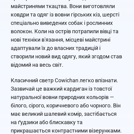
майстринями ткацтва. Вони виготовляли
ковдри та одяг із вовни гірських кіз, шерсті
спеціально виведених собак і рослинних
волокон. Коли на острів потрапили вівці та
нові техніки в'язання, місцеві майстрині
адаптували їх до власних традицій і
створили новий вид одягу, який згодом став
відомий на весь світ.
Класичний светр Cowichan легко впізнати.
Зазвичай це важкий кардиган із товстої
натуральної вовни природних кольорів —
білого, сірого, коричневого або чорного. Він
має великий шалевий комір, застібається
на ґудзики або блискавку та
прикрашається контрастними візерунками.