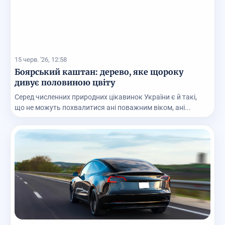
15 черв. '26, 12:58
Боярський каштан: дерево, яке щороку
дивує половиною цвіту
Серед численних природних цікавинок України є й такі,
що не можуть похвалитися ані поважним віком, ані...