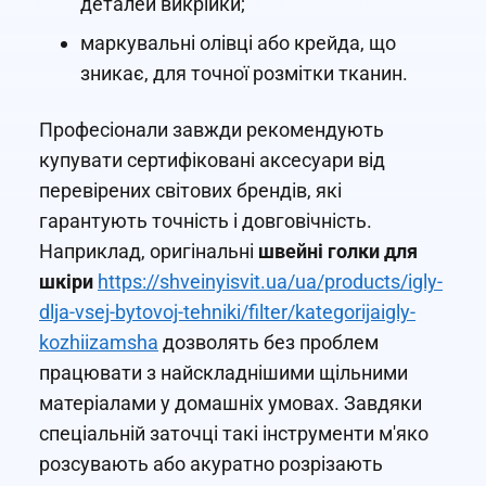
деталей викрійки;
маркувальні олівці або крейда, що
зникає, для точної розмітки тканин.
Професіонали завжди рекомендують
купувати сертифіковані аксесуари від
перевірених світових брендів, які
гарантують точність і довговічність.
Наприклад, оригінальні
швейні голки для
шкіри
https://shveinyisvit.ua/ua/products/igly-
dlja-vsej-bytovoj-tehniki/filter/kategorijaigly-
kozhiizamsha
дозволять без проблем
працювати з найскладнішими щільними
матеріалами у домашніх умовах. Завдяки
спеціальній заточці такі інструменти м'яко
розсувають або акуратно розрізають