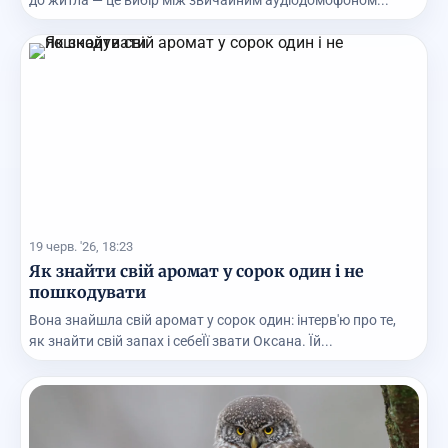
до житла — це вибір між звичайним аудіодомофоном...
19 черв. '26, 18:23
Як знайти свій аромат у сорок один і не
пошкодувати
Вона знайшла свій аромат у сорок один: інтерв'ю про те,
як знайти свій запах і себеЇї звати Оксана. Їй...