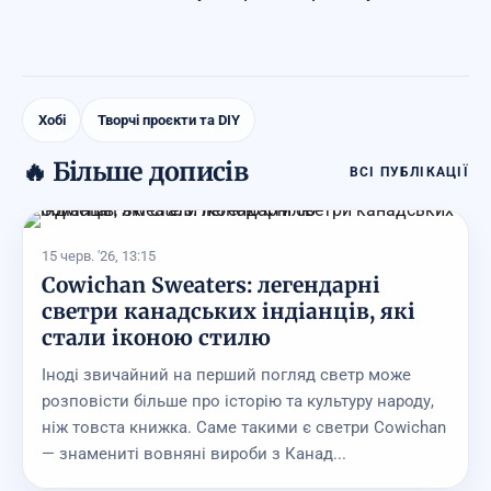
Хобі
Творчі проєкти та DIY
🔥 Більше дописів
ВСІ ПУБЛІКАЦІЇ
15 черв. '26, 13:15
Cowichan Sweaters: легендарні
светри канадських індіанців, які
стали іконою стилю
Іноді звичайний на перший погляд светр може
розповісти більше про історію та культуру народу,
ніж товста книжка. Саме такими є светри Cowichan
— знамениті вовняні вироби з Канад...