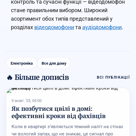
контроль та сучасні функції — відеодомофон
стане правильним вибором. Широкий
асортимент обох типів представлений у
розділах
відеодомофони
та
аудіодомофони
.
Електроніка
Все для дому
🔥 Більше дописів
ВСІ ПУБЛІКАЦІЇ
9 жовт. '25, 03:00
Як позбутися цвілі в домі:
ефективні кроки від фахівців
Коли в квартирі з’являється темний наліт на стінах
чи вологий запах, що не зникає, це сигнал про