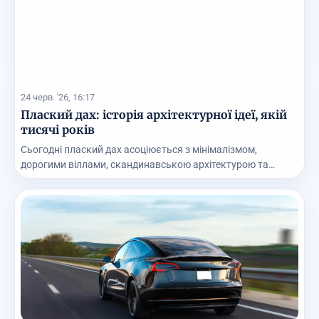
24 черв. '26, 16:17
Плаский дах: історія архітектурної ідеї, якій
тисячі років
Сьогодні плаский дах асоціюється з мінімалізмом,
дорогими віллами, скандинавською архітектурою та
суча...